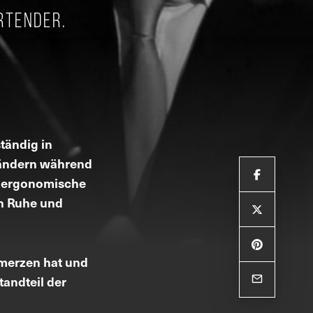
rtender.
tändig in
s ändern während
e ergonomische
in Ruhe und
hmerzen hat und
tandteil der