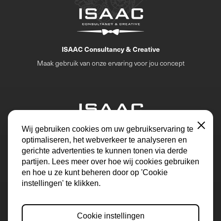
ISAAC Consultancy & Creative
Maak gebruik van onze ervaring voor jou concept
Sluiten
Wij gebruiken cookies om uw gebruikservaring te
optimaliseren, het webverkeer te analyseren en
ISAAC Academy
gerichte advertenties te kunnen tonen via derde
Haal het beste uit jezelf en uit jouw team.
partijen. Lees meer over hoe wij cookies gebruiken
en hoe u ze kunt beheren door op 'Cookie
instellingen' te klikken.
Cookie instellingen
© 2026 Collins Barsystems