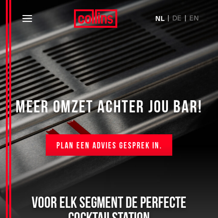
DE
EN
NL
MEER OMZET ACHTER JOU BAR!
Plan een advies gesprek in.
Voor elk segment de perfecte
cocktailstation