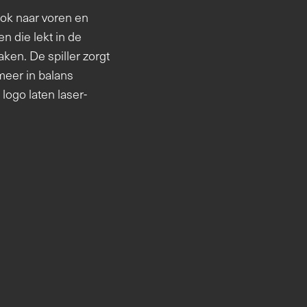
ook naar voren en
en die lekt in de
ken. De spiller zorgt
meer in balans
logo laten laser-