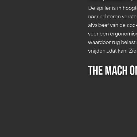
De spiller is in hoo
naar achteren verstel
afvalzeef van de coc
voor een ergonomisch
waardoor rug belastin
snijden…dat kan! Zi
The Mach O