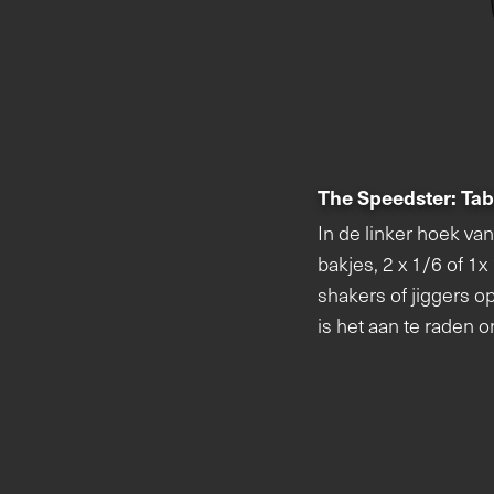
The Speedster:
Tab
In de linker hoek va
bakjes, 2 x 1/6 of 1x
shakers of jiggers op
is het aan te raden 