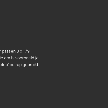
er passen 3 x 1/9
tie om bijvoorbeeld je
etop’ set-up gebruikt
.